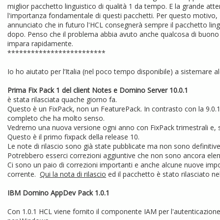
miglior pacchetto linguistico di qualità 1 da tempo. E la grande at
l'importanza fondamentale di questi pacchetti. Per questo motivo, R
annunciato che in futuro l'HCL consegnerà sempre il pacchetto linguis
dopo. Penso che il problema abbia avuto anche qualcosa di buono 
impara rapidamente.
*************************
Io ho aiutato per l’Italia (nel poco tempo disponibile) a sistemare a
Prima Fix Pack 1 del client Notes e Domino Server 10.0.1
è stata rilasciata quache giorno fa.
Questo è un FixPack, non un FeaturePack. In contrasto con la 9.0.1
completo che ha molto senso.
Vedremo una nuova versione ogni anno con FixPack trimestrali e, se n
Questo è il primo fixpack della release 10.
Le note di rilascio sono già state pubblicate ma non sono definitive
Potrebbero esserci correzioni aggiuntive che non sono ancora elen
Ci sono un paio di correzioni importanti e anche alcune nuove imp
corrente.
Qui la nota di rilascio
ed il pacchetto è stato rilasciato ne
IBM Domino AppDev Pack 1.0.1
Con 1.0.1 HCL viene fornito il componente IAM per l'autenticazion