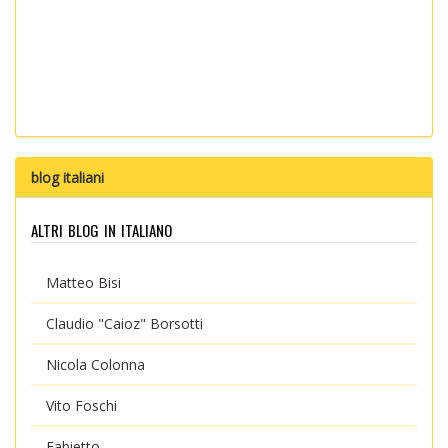
blog italiani
altri blog in italiano
Matteo Bisi
Claudio "Caioz" Borsotti
Nicola Colonna
Vito Foschi
Fabietto