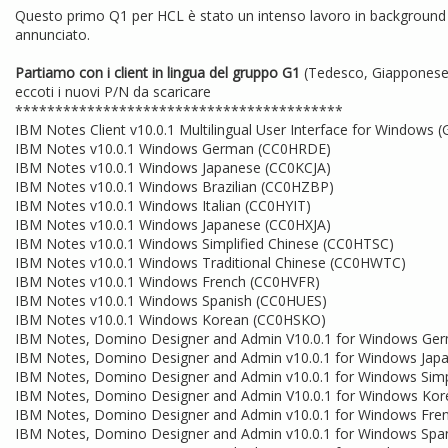
Questo primo Q1 per HCL è stato un intenso lavoro in background 
annunciato.
Partiamo con i client in lingua del gruppo G1
(Tedesco, Giapponese,
eccoti i nuovi P/N da scaricare
*****************************************
IBM Notes Client v10.0.1 Multilingual User Interface for Windows (
IBM Notes v10.0.1 Windows German (CC0HRDE)
IBM Notes v10.0.1 Windows Japanese (CC0KCJA)
IBM Notes v10.0.1 Windows Brazilian (CC0HZBP)
IBM Notes v10.0.1 Windows Italian (CC0HYIT)
IBM Notes v10.0.1 Windows Japanese (CC0HXJA)
IBM Notes v10.0.1 Windows Simplified Chinese (CC0HTSC)
IBM Notes v10.0.1 Windows Traditional Chinese (CC0HWTC)
IBM Notes v10.0.1 Windows French (CC0HVFR)
IBM Notes v10.0.1 Windows Spanish (CC0HUES)
IBM Notes v10.0.1 Windows Korean (CC0HSKO)
IBM Notes, Domino Designer and Admin V10.0.1 for Windows Ge
IBM Notes, Domino Designer and Admin v10.0.1 for Windows Jap
IBM Notes, Domino Designer and Admin v10.0.1 for Windows Simpl
IBM Notes, Domino Designer and Admin V10.0.1 for Windows Kor
IBM Notes, Domino Designer and Admin v10.0.1 for Windows Fren
IBM Notes, Domino Designer and Admin v10.0.1 for Windows Span