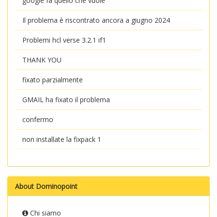
google fa quello che vuole
Il problema è riscontrato ancora a giugno 2024
Problemi hcl verse 3.2.1 if1
THANK YOU
fixato parzialmente
GMAIL ha fixato il problema
confermo
non installate la fixpack 1
About Dominopoint
Chi siamo