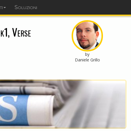
ti
Soluzioni
dominopoint.it
ck1, Verse
by
Daniele Grillo