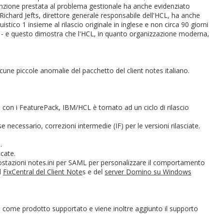
tenzione prestata al problema gestionale ha anche evidenziato
ichard Jefts, direttore generale responsabile dell'HCL, ha anche
tico 1 insieme al rilascio originale in inglese e non circa 90 giorni
- e questo dimostra che l'HCL, in quanto organizzazione moderna,
lcune piccole anomalie del pacchetto del client notes italiano.
 con i FeaturePack, IBM/HCL è tornato ad un ciclo di rilascio
ecessario, correzioni intermedie (IF) per le versioni rilasciate.
.
cate.
ostazioni notes.ini per SAML per personalizzare il comportamento
l
FixCentral del Client Note
s e del
server Domino su Windows
e come prodotto supportato e viene inoltre aggiunto il supporto