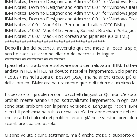
IBM Notes, Domino Designer and Admin v10.0.1 for Windows Braz
IBM Notes, Domino Designer and Admin v10.0.1 for Windows Itali
IBM Notes, Domino Designer and Admin v10.0.1 for Windows Japa
IBM Notes, Domino Designer and Admin v10.0.1 for Windows Tradi
IBM Notes v10.0.1 Mac 64 bit German and Italian (CC0IDML)
IBM Notes v10.0.1 Mac 64 bit French, Spanish, Brazilian Portugue
IBM Notes v10.0.1 Mac 64 bit Korean and Japanese (CC0IBML)
*****************************************
Dopo il ritiro dei pacchetti avvenuto
qualche mese fa
, ecco la spi
perché questo ritardo nel rilascio dei pacchetti in lingua:
*************************
I pacchetti di traduzione software sono centralizzati in IBM. Tuttav
andata in HCL e l'HCL ha dovuto ristabilire l'argomento. Solo per ric
/ Lotus / Iris nella zona di Boston (USA), ma ha anche creato più di 
dell'allora ex-IBMer era naturalmente quello di ridurre al minimo l
E questo era il problema con i pacchetti linguistici. Qui non c'è sta
probabilmente hanno un po' sottovalutato l'argomento. In ogni c
sono stati problemi con la prima versione di Language Pack 1. IBM
clienti. Il problema ha subito ricevuto un'attenzione enorme nel te
che le radici di alcuni dei problemi erano già nelle versioni preced
scambiare qualche parola.
Ci sono volute alcune settimane, ma è anche grazie al supporto di