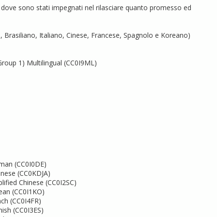
dove sono stati impegnati nel rilasciare quanto promesso ed
 Brasiliano, Italiano, Cinese, Francese, Spagnolo e Koreano)
Group 1) Multilingual (CC0I9ML)
rman (CC0I0DE)
anese (CC0KDJA)
ified Chinese (CC0I2SC)
ean (CC0I1KO)
ch (CC0I4FR)
ish (CC0I3ES)