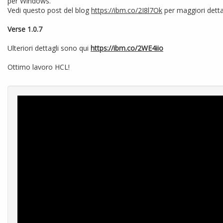
per Windows.
Vedi questo post del blog
https://ibm.co/2I8l7Ok
per maggiori detta
Verse 1.0.7
Ulteriori dettagli sono qui
https://ibm.co/2WE4iio
Ottimo lavoro HCL!