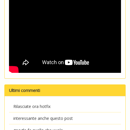
Ultimi commenti
Rilasciate ora hotfix
interessante anche questo post