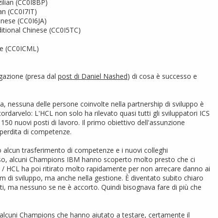
ilian (CC0I8BP)
an (CC0I7IT)
nese (CC0I6JA)
tional Chinese (CC0I5TC)
se (CC0ICML)
egazione (presa dal
post di Daniel Nashed
) di cosa è successo e
ia, nessuna delle persone coinvolte nella partnership di sviluppo è
ordarvelo: L'HCL non solo ha rilevato quasi tutti gli sviluppatori ICS
150 nuovi posti di lavoro. Il primo obiettivo dell'assunzione
a perdita di competenze.
to alcun trasferimento di competenze e i nuovi colleghi
aso, alcuni Champions IBM hanno scoperto molto presto che ci
 / HCL ha poi ritirato molto rapidamente per non arrecare danno ai
am di sviluppo, ma anche nella gestione. È diventato subito chiaro
enti, ma nessuno se ne è accorto. Quindi bisognava fare di più che
 alcuni Champions che hanno aiutato a testare, certamente il