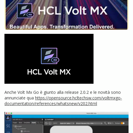
Anche Volt Mx Go è giunto alla release 2.0.2 e le novità sono
annunciate qua
https://opensource.hcltechsw.com/voltmxgo-
documentation/references/whatsnew/v202.html