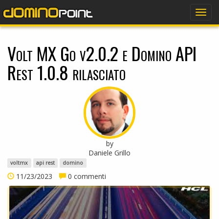
dominopoint
Togg
navig
Volt MX Go v2.0.2 e Domino API
Rest 1.0.8 rilasciato
by
Daniele Grillo
voltmx
api rest
domino
11/23/2023
0 commenti