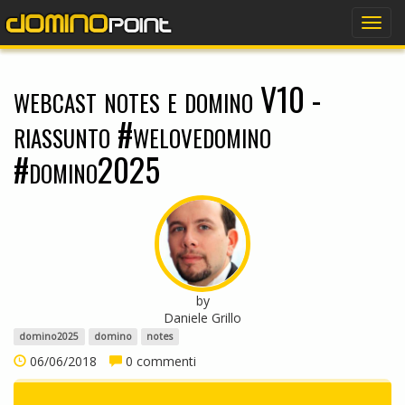
dominopoint
Togg
navig
webcast notes e domino V10 -
riassunto #welovedomino
#domino2025
by
Daniele Grillo
domino2025
domino
notes
06/06/2018
0 commenti