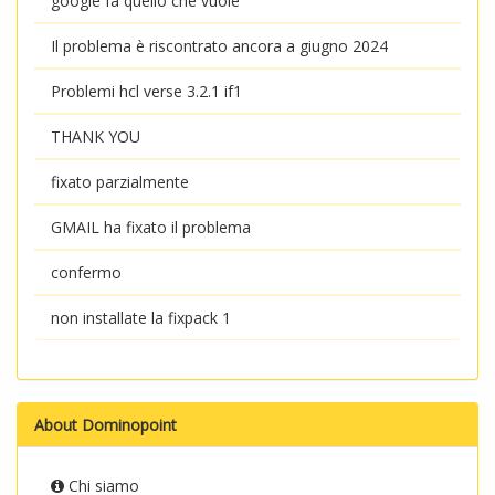
google fa quello che vuole
Il problema è riscontrato ancora a giugno 2024
Problemi hcl verse 3.2.1 if1
THANK YOU
fixato parzialmente
GMAIL ha fixato il problema
confermo
non installate la fixpack 1
About Dominopoint
Chi siamo