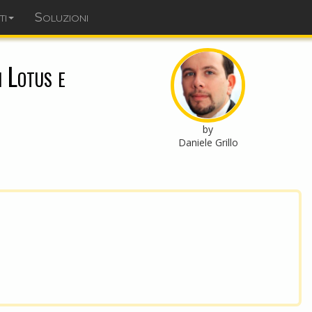
ti
Soluzioni
dominopoint.it
i Lotus e
by
Daniele Grillo