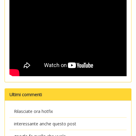
Ultimi commenti
Rilasciate ora hotfix
interessante anche questo post