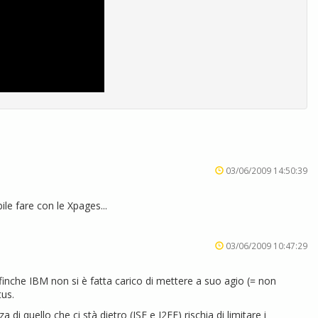
03/06/2009 14:50:39
le fare con le Xpages...
03/06/2009 10:47:29
inche IBM non si è fatta carico di mettere a suo agio (= non
tus.
i quello che ci stà dietro (JSF e J2EE) rischia di limitare i