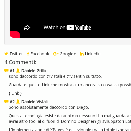
Twitter
Facebook
Google+
LinkedIn
4 Commenti:
#1
Daniele Grillo
sono daccordo con @vistalli e @visentin su tutto...
Guardate questo Link che mostra altro ancora su cosa sia possibi
{
Link
}
#2
Daniele Vistalli
Sono assolutamente daccordo con Diego.
Questa tecnologia esiste da anni ma nessuno l'ha mai guardata f
avrai altro tool al di fuori di Domino Designer) gli sviluppatori Lo
L'implementazione di XPages è eccezionale ma la totale ignoranza d