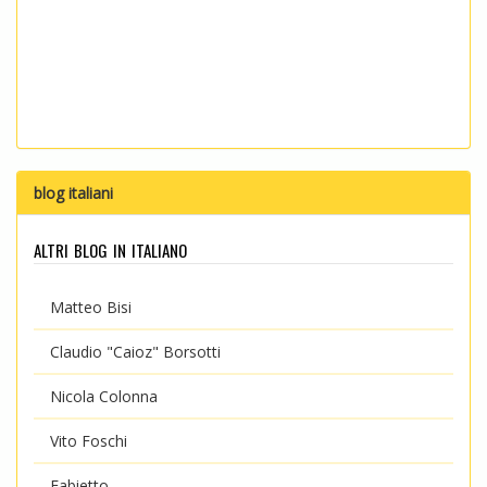
blog italiani
altri blog in italiano
Matteo Bisi
Claudio "Caioz" Borsotti
Nicola Colonna
Vito Foschi
Fabietto