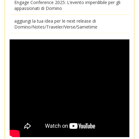
Engage Conference 2025: L’evento imperdibile per gli
appassionati di Domino
aggiungi la tua idea per le next release di
Domino/Notes/Traveler/Verse/Sametime