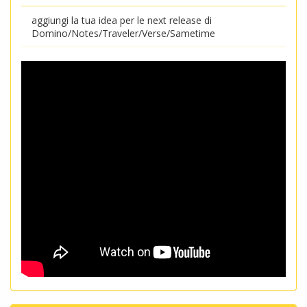
aggiungi la tua idea per le next release di
Domino/Notes/Traveler/Verse/Sametime