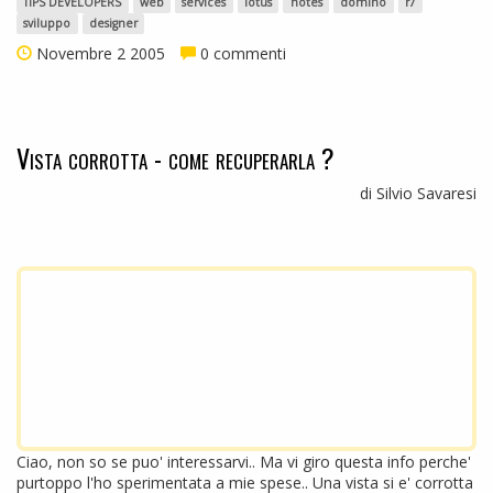
TIPS DEVELOPERS
web
services
lotus
notes
domino
r7
sviluppo
designer
Novembre 2 2005
0 commenti
Vista corrotta - come recuperarla ?
di Silvio Savaresi
Ciao, non so se puo' interessarvi.. Ma vi giro questa info perche'
purtoppo l'ho sperimentata a mie spese.. Una vista si e' corrotta