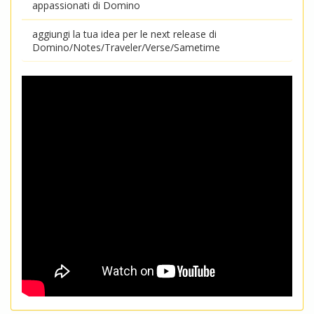
appassionati di Domino
aggiungi la tua idea per le next release di
Domino/Notes/Traveler/Verse/Sametime