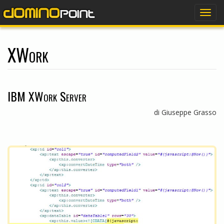
dominopoint
Togg
navig
XWork
IBM XWork Server
di Giuseppe Grasso