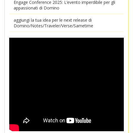
Engage Conference 2025: L’evento imperdibile per gli
appassionati di Domino
aggiungi la tua idea per le next release di
Domino/Notes/Traveler/Verse/Sametime