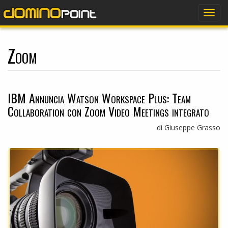
dominopoint
Togg
navig
Zoom
IBM Annuncia Watson Workspace Plus: Team
Collaboration con Zoom Video Meetings integrato
di Giuseppe Grasso