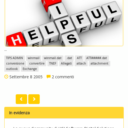
...
TIPS ADMIN
winmail
winmail.dat
.dat
ATT
ATT#####.dat
conversione
convertire
TNEF
Allegati
attach
attachment
outlook
Exchange
Settembre 8 2005
2 commenti
In evidenza