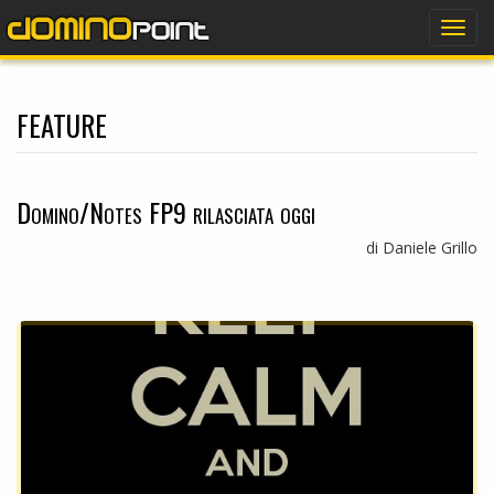
dominopoint
Togg
navig
feature
Domino/Notes FP9 rilasciata oggi
di Daniele Grillo