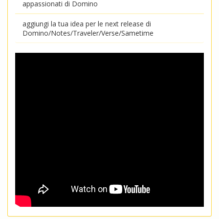
appassionati di Domino
aggiungi la tua idea per le next release di
Domino/Notes/Traveler/Verse/Sametime