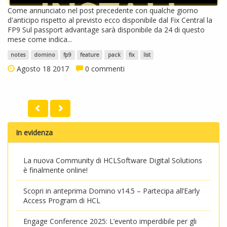
Come annunciato nel post precedente con qualche giorno
d'anticipo rispetto al previsto ecco disponibile dal Fix Central la
FP9 Sul passport advantage sarà disponibile da 24 di questo
mese come indica...
notes
domino
fp9
feature
pack
fix
list
Agosto 18 2017
0 commenti
In evidenza
La nuova Community di HCLSoftware Digital Solutions
è finalmente online!
Scopri in anteprima Domino v14.5 – Partecipa all’Early
Access Program di HCL
Engage Conference 2025: L’evento imperdibile per gli