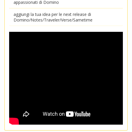
appassionati di Domino
aggiungi la tua idea per le next release di
Domino/Notes/Traveler/Verse/Sametime