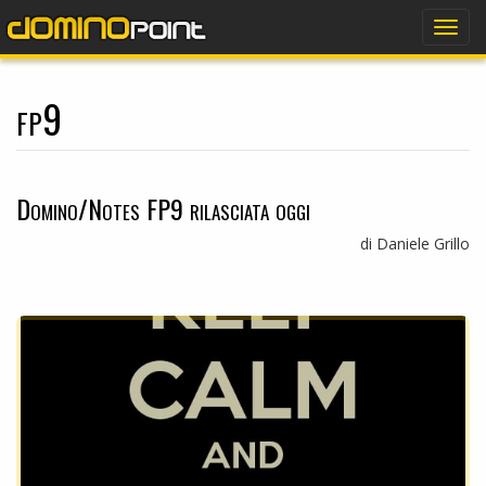
dominopoint
Togg
navig
fp9
Domino/Notes FP9 rilasciata oggi
di Daniele Grillo