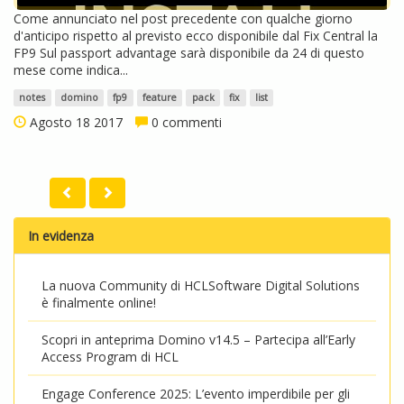
Come annunciato nel post precedente con qualche giorno
d'anticipo rispetto al previsto ecco disponibile dal Fix Central la
FP9 Sul passport advantage sarà disponibile da 24 di questo
mese come indica...
notes
domino
fp9
feature
pack
fix
list
Agosto 18 2017
0 commenti
In evidenza
La nuova Community di HCLSoftware Digital Solutions
è finalmente online!
Scopri in anteprima Domino v14.5 – Partecipa all’Early
Access Program di HCL
Engage Conference 2025: L’evento imperdibile per gli