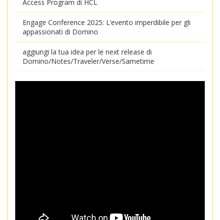
Access Program di HCL
Engage Conference 2025: L’evento imperdibile per gli
appassionati di Domino
aggiungi la tua idea per le next release di
Domino/Notes/Traveler/Verse/Sametime