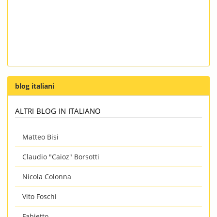
blog italiani
altri blog in italiano
Matteo Bisi
Claudio "Caioz" Borsotti
Nicola Colonna
Vito Foschi
Fabietto