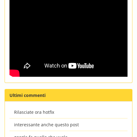
Ultimi commenti
Rilasciate ora hotfix
interessante anche questo post