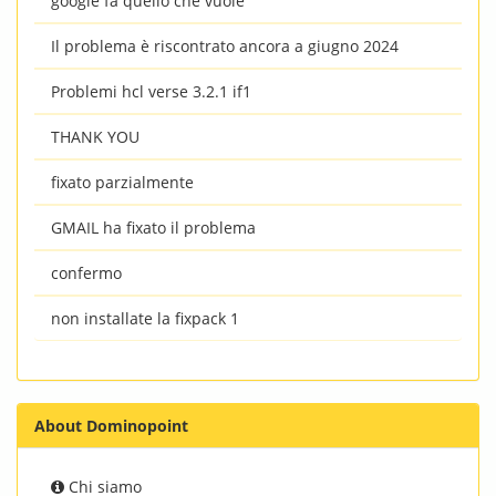
google fa quello che vuole
Il problema è riscontrato ancora a giugno 2024
Problemi hcl verse 3.2.1 if1
THANK YOU
fixato parzialmente
GMAIL ha fixato il problema
confermo
non installate la fixpack 1
About Dominopoint
Chi siamo