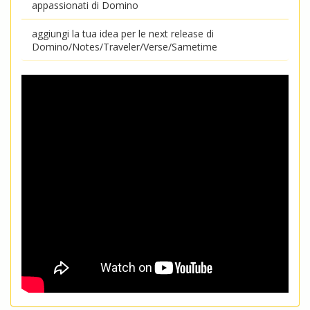
appassionati di Domino
aggiungi la tua idea per le next release di
Domino/Notes/Traveler/Verse/Sametime