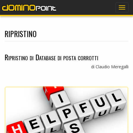
dominopoint
Togg
navig
ripristino
Ripristino di Database di posta corrotti
di Claudio Meregalli