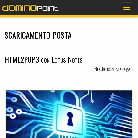
dominopoint
Togg
navig
scaricamento posta
HTML2POP3 con Lotus Notes
di Claudio Meregalli