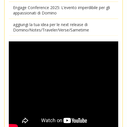
Engage Conference 2025: L’evento imperdibile per gli
appassionati di Domino
aggiungi la tua idea per le next release di
Domino/Notes/Traveler/Verse/Sametime