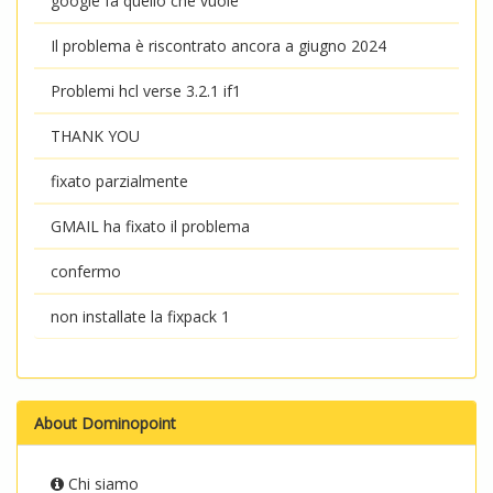
google fa quello che vuole
Il problema è riscontrato ancora a giugno 2024
Problemi hcl verse 3.2.1 if1
THANK YOU
fixato parzialmente
GMAIL ha fixato il problema
confermo
non installate la fixpack 1
About Dominopoint
Chi siamo