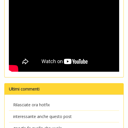
Ultimi commenti
Rilasciate ora hotfix
interessante anche questo post