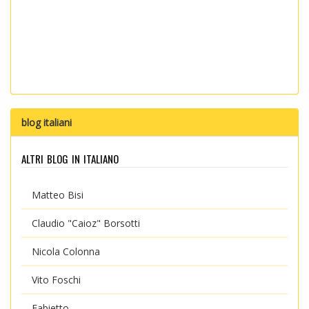
blog italiani
altri blog in italiano
Matteo Bisi
Claudio "Caioz" Borsotti
Nicola Colonna
Vito Foschi
Fabietto