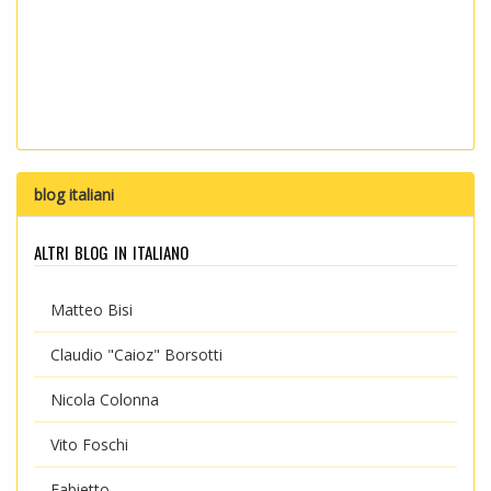
blog italiani
altri blog in italiano
Matteo Bisi
Claudio "Caioz" Borsotti
Nicola Colonna
Vito Foschi
Fabietto