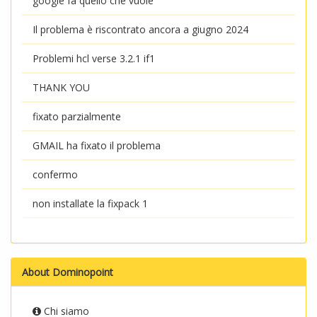
google fa quello che vuole
Il problema è riscontrato ancora a giugno 2024
Problemi hcl verse 3.2.1 if1
THANK YOU
fixato parzialmente
GMAIL ha fixato il problema
confermo
non installate la fixpack 1
About Dominopoint
Chi siamo