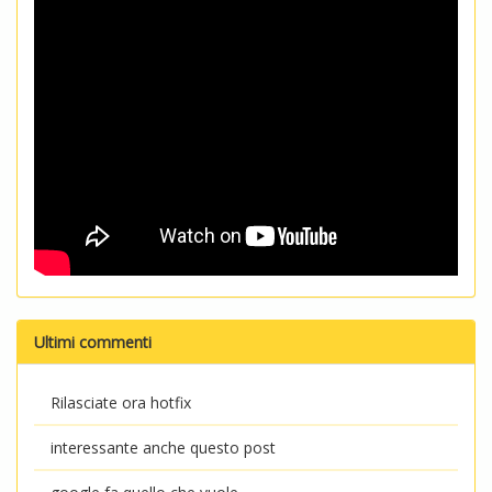
Ultimi commenti
Rilasciate ora hotfix
interessante anche questo post