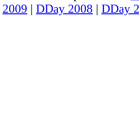
2009
|
DDay 2008
|
DDay 