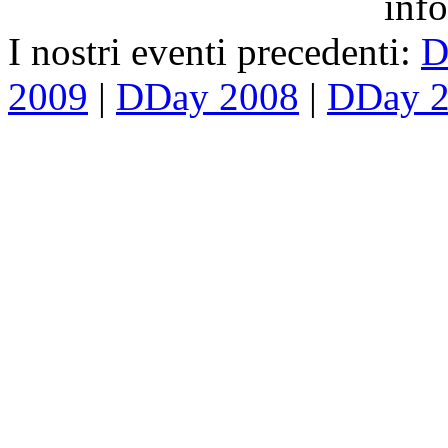
inf
I nostri eventi precedenti:
D
2009
|
DDay 2008
|
DDay 