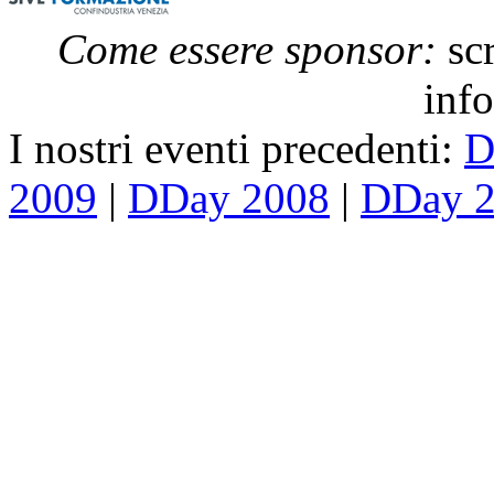
Come essere sponsor:
scr
inf
I nostri eventi precedenti:
D
2009
|
DDay 2008
|
DDay 