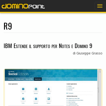
dominopoint
Tog
nav
R9
IBM Estende il supporto per Notes e Domino 9
di Giuseppe Grasso