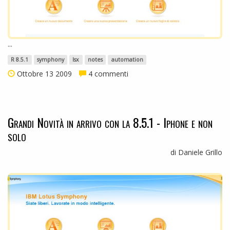
...
R 8.5.1
symphony
lsx
notes
automation
Ottobre 13 2009
4 commenti
Grandi Novità in arrivo con la 8.5.1 - Iphone e non
solo
di Daniele Grillo