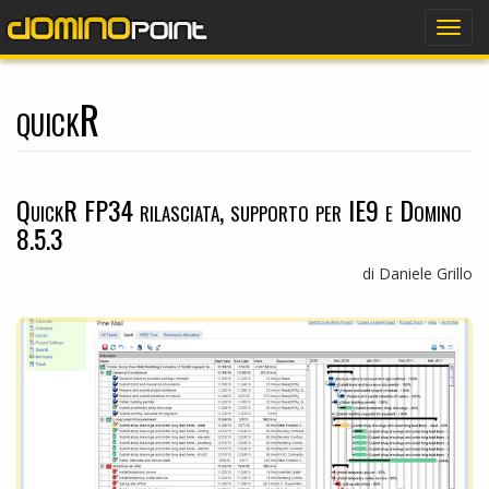
dominopoint
Togg
navig
quickR
QuickR FP34 rilasciata, supporto per IE9 e Domino
8.5.3
di Daniele Grillo