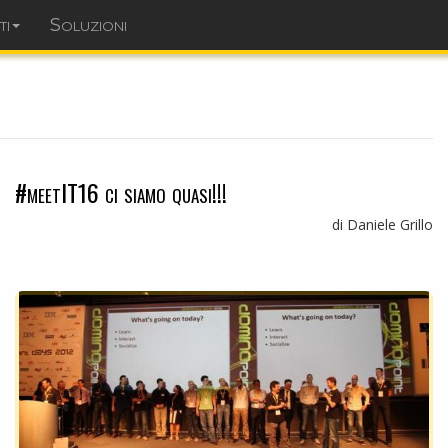
ti
Soluzioni
dominopoint.it
#meetIT16 ci siamo quasi!!!
di Daniele Grillo