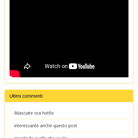
Ultimi commenti
Rilasciate ora hotfix
interessante anche questo post