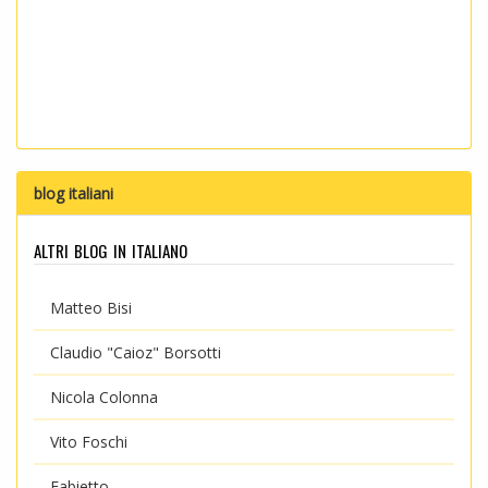
blog italiani
altri blog in italiano
Matteo Bisi
Claudio "Caioz" Borsotti
Nicola Colonna
Vito Foschi
Fabietto