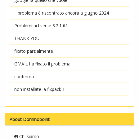
google fa quello che vuole
Il problema è riscontrato ancora a giugno 2024
Problemi hcl verse 3.2.1 if1
THANK YOU
fixato parzialmente
GMAIL ha fixato il problema
confermo
non installate la fixpack 1
About Dominopoint
Chi siamo